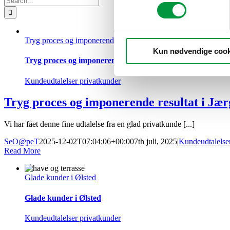
for:
Tryg proces og imponerende resultat i Jærgerspris
Kun nødvendige cook
Tryg proces og imponerende resultat i Jærgerspris
Kundeudtalelser privatkunder
Tryg proces og imponerende resultat i Jær
Vi har fået denne fine udtalelse fra en glad privatkunde [...]
SeO@peT
2025-12-02T07:04:06+00:00
7th juli, 2025
|
Kundeudtalelse
Read More
Glade kunder i Ølsted
Glade kunder i Ølsted
Kundeudtalelser privatkunder