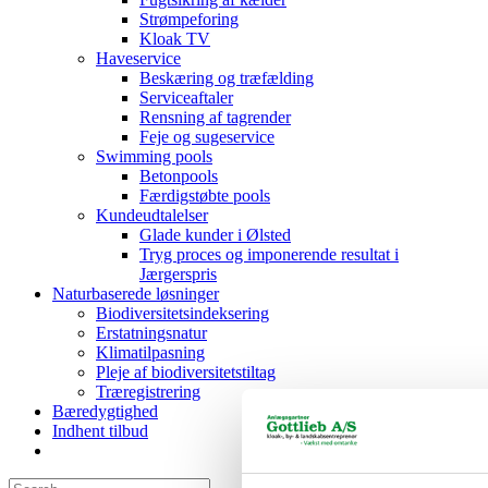
Strømpeforing
Kloak TV
Haveservice
Beskæring og træfælding
Serviceaftaler
Rensning af tagrender
Feje og sugeservice
Swimming pools
Betonpools
Færdigstøbte pools
Kundeudtalelser
Glade kunder i Ølsted
Tryg proces og imponerende resultat i
Jærgerspris
Naturbaserede løsninger
Biodiversitetsindeksering
Erstatningsnatur
Klimatilpasning
Pleje af biodiversitetstiltag
Træregistrering
Bæredygtighed
Indhent tilbud
Search