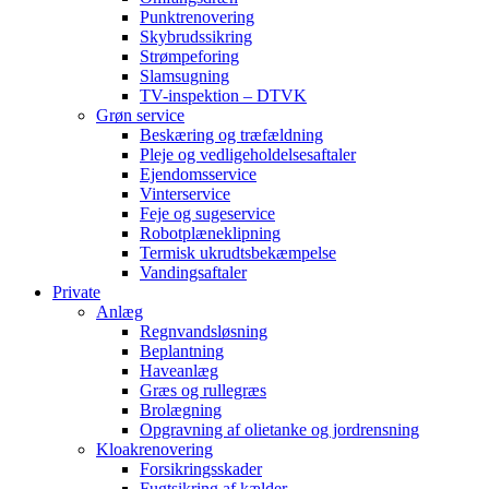
Punktrenovering
Skybrudssikring
Strømpeforing
Slamsugning
TV-inspektion – DTVK
Grøn service
Beskæring og træfældning
Pleje og vedligeholdelsesaftaler
Ejendomsservice
Vinterservice
Feje og sugeservice
Robotplæneklipning
Termisk ukrudtsbekæmpelse
Vandingsaftaler
Private
Anlæg
Regnvandsløsning
Beplantning
Haveanlæg
Græs og rullegræs
Brolægning
Opgravning af olietanke og jordrensning
Kloakrenovering
Forsikringsskader
Fugtsikring af kælder