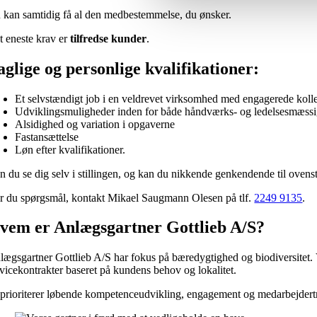
 kan samtidig få al den medbestemmelse, du ønsker.
t eneste krav er
tilfredse kunder
.
aglige og personlige kvalifikationer:
Et selvstændigt job i en veldrevet virksomhed med engagerede koll
Udviklingsmuligheder inden for både håndværks- og ledelsesmæssi
Alsidighed og variation i opgaverne
Fastansættelse
Løn efter kvalifikationer.
n du se dig selv i stillingen, og kan du nikkende genkendende til oven
r du spørgsmål, kontakt Mikael Saugmann Olesen på tlf.
2249 9135
.
vem er Anlægsgartner Gottlieb A/S?
lægsgartner Gottlieb A/S har fokus på bæredygtighed og biodiversitet. Vi
rvicekontrakter baseret på kundens behov og lokalitet.
 prioriterer løbende kompetenceudvikling, engagement og medarbejdertr