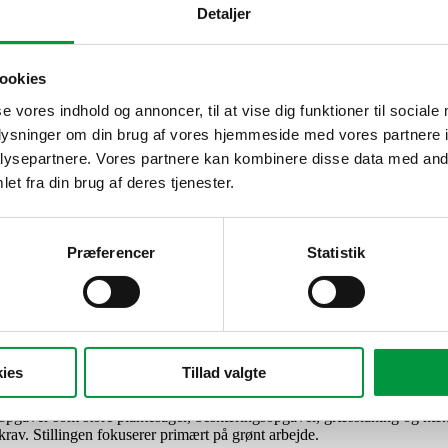
Detaljer
ookies
se vores indhold og annoncer, til at vise dig funktioner til sociale
oplysninger om din brug af vores hjemmeside med vores partnere i
ysepartnere. Vores partnere kan kombinere disse data med andr
et fra din brug af deres tjenester.
Grøn og grå anlægsgartner
ng søger formand til udførsel af grøn servic
Præferencer
Statistik
tliebs privathaveafdeling
?
ies
Tillad valgte
c-opgaver som store plantesager, beskæringsopgaver, græsslåning og hæ
rav. Stillingen fokuserer primært på grønt arbejde.