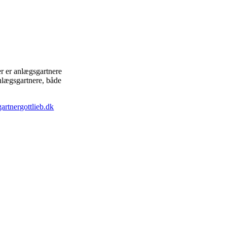
r er anlægsgartnere
Anlægsgartnere, både
rtnergottlieb.dk