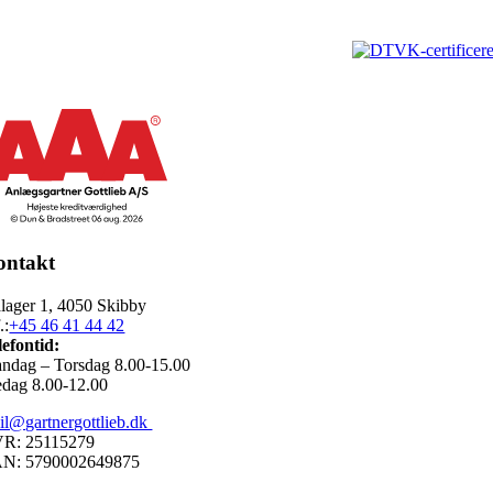
ontakt
ålager 1, 4050 Skibby
.:
+45 46 41 44 42
lefontid:
ndag – Torsdag 8.00-15.00
edag 8.00-12.00
il@gartnergottlieb.dk
R: 25115279
N: 5790002649875