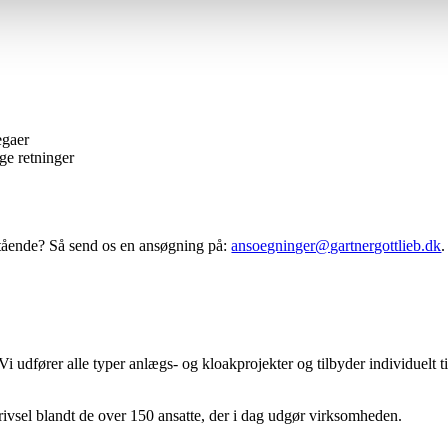
egaer
ge retninger
stående? Så send os en ansøgning på:
ansoegninger@gartnergottlieb.dk
.
 udfører alle typer anlægs- og kloakprojekter og tilbyder individuelt t
ivsel blandt de over 150 ansatte, der i dag udgør virksomheden.