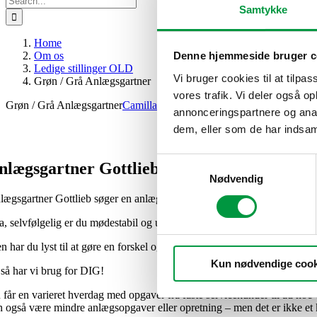
Samtykke
for:
Home
Om os
Denne hjemmeside bruger c
Ledige stillinger OLD
Vi bruger cookies til at tilpas
Grøn / Grå Anlægsgartner
vores trafik. Vi deler også 
Grøn / Grå Anlægsgartner
Camilla Breck
2024-11-15T12:57:02+00:00
annonceringspartnere og anal
dem, eller som de har indsaml
Samtykkevalg
nlægsgartner Gottlieb A/S’ privathaveafdeli
Nødvendig
lægsgartner Gottlieb søger en anlægsgartner med pleje som speciale.
Ja, selvfølgelig er du mødestabil og uddannet anlægsgartner.
 har du lyst til at gøre en forskel og blive en del af
Anlægsgartner Got
Kun nødvendige cook
så har vi brug for DIG!
 får en varieret hverdag med opgaver fra faste servicekunder til ad ho
n også være mindre anlægsopgaver eller opretning – men det er ikke et k