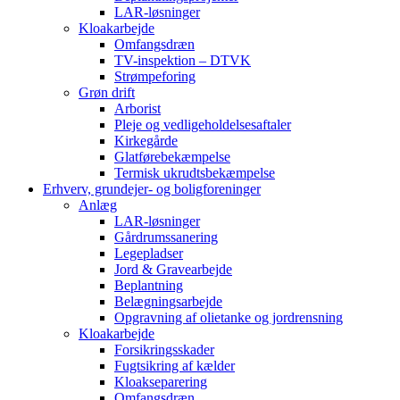
LAR-løsninger
Kloakarbejde
Omfangsdræn
TV-inspektion – DTVK
Strømpeforing
Grøn drift
Arborist
Pleje og vedligeholdelsesaftaler
Kirkegårde
Glatførebekæmpelse
Termisk ukrudtsbekæmpelse
Erhverv, grundejer- og boligforeninger
Anlæg
LAR-løsninger
Gårdrumssanering
Legepladser
Jord & Gravearbejde
Beplantning
Belægningsarbejde
Opgravning af olietanke og jordrensning
Kloakarbejde
Forsikringsskader
Fugtsikring af kælder
Kloakseparering
Omfangsdræn