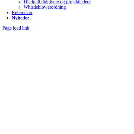
Hjælp til rådgivere og projektledere
Whistleblowerordning
Referencer
Nyheder
Page load link
Go
to
Top