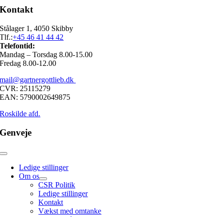
Kontakt
Stålager 1, 4050 Skibby
Tlf.:
+45 46 41 44 42
Telefontid:
Mandag – Torsdag 8.00-15.00
Fredag 8.00-12.00
mail@gartnergottlieb.dk
CVR: 25115279
EAN: 5790002649875
Roskilde afd.
Genveje
Toggle
Navigation
Ledige stillinger
Om os
CSR Politik
Ledige stillinger
Kontakt
Vækst med omtanke