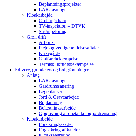
Beplantningsprojekter
LAR-løsninger
Kloakarbejde
Omfangsdræn
TV-inspektion – DTVK
Strømpeforing
Grøn drift
Arborist
Pleje og vedligeholdelsesaftaler
Kirkegårde
Glatførebekæmpelse
Termisk ukrudtsbekæmpelse
Erhverv, grundejer- og boligforeninger
Anlæg
LAR-løsninger
Gårdrumssanering
Legepladser
Jord & Gravearbejde
Beplantning
Belægningsarbejde
Opgravning af olietanke og jordrensning
Kloakarbejde
Forsikringsskader
Fugtsikring af kælder
Kloakseparering