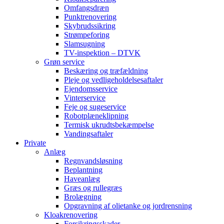
Omfangsdræn
Punktrenovering
Skybrudssikring
Strømpeforing
Slamsugning
TV-inspektion – DTVK
Grøn service
Beskæring og træfældning
Pleje og vedligeholdelsesaftaler
Ejendomsservice
Vinterservice
Feje og sugeservice
Robotplæneklipning
Termisk ukrudtsbekæmpelse
Vandingsaftaler
Private
Anlæg
Regnvandsløsning
Beplantning
Haveanlæg
Græs og rullegræs
Brolægning
Opgravning af olietanke og jordrensning
Kloakrenovering
Forsikringsskader