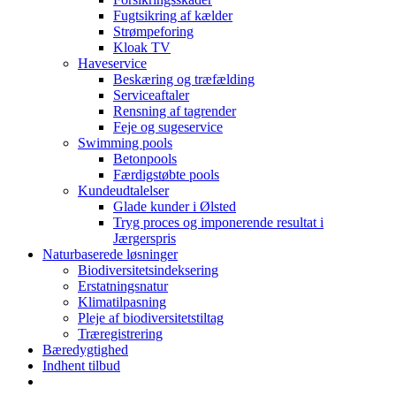
Fugtsikring af kælder
Strømpeforing
Kloak TV
Haveservice
Beskæring og træfælding
Serviceaftaler
Rensning af tagrender
Feje og sugeservice
Swimming pools
Betonpools
Færdigstøbte pools
Kundeudtalelser
Glade kunder i Ølsted
Tryg proces og imponerende resultat i
Jærgerspris
Naturbaserede løsninger
Biodiversitetsindeksering
Erstatningsnatur
Klimatilpasning
Pleje af biodiversitetstiltag
Træregistrering
Bæredygtighed
Indhent tilbud