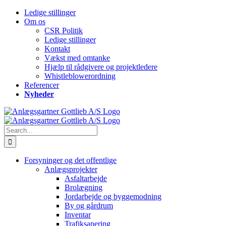
Skip
Telefon
Email
YouTube
Facebook
Instagram
LinkedIn
Ledige stillinger
to
Om os
content
CSR Politik
Ledige stillinger
Kontakt
Vækst med omtanke
Hjælp til rådgivere og projektledere
Whistleblowerordning
Referencer
Nyheder
Search
for:
Forsyninger og det offentlige
Anlægsprojekter
Asfaltarbejde
Brolægning
Jordarbejde og byggemodning
By og gårdrum
Inventar
Trafiksanering